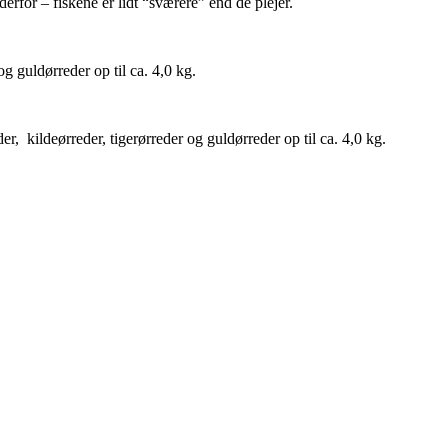
erfor – fiskene er lidt “sværere” end de plejer.
g guldørreder op til ca. 4,0 kg.
, kildeørreder, tigerørreder og guldørreder op til ca. 4,0 kg.