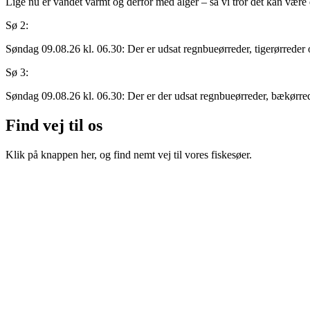
Lige nu er vandet varmt og derfor med alger – så vi tror det kan være d
Sø 2:
Søndag 09.08.26 kl. 06.30: Der er udsat regnbueørreder, tigerørreder o
Sø 3:
Søndag 09.08.26 kl. 06.30: Der er der udsat regnbueørreder, bækørreder
Find
vej til os
Klik på knappen her, og find nemt vej til vores fiskesøer.