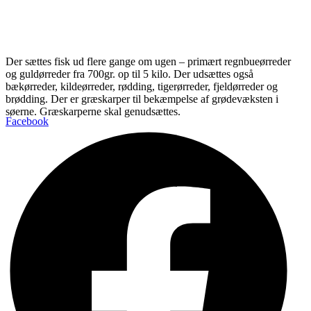
Der sættes fisk ud flere gange om ugen – primært regnbueørreder
og guldørreder fra 700gr. op til 5 kilo. Der udsættes også
bækørreder, kildeørreder, rødding, tigerørreder, fjeldørreder og
brødding.
Der er græskarper til bekæmpelse af grødevæksten i
søerne. Græskarperne skal genudsættes.
Facebook