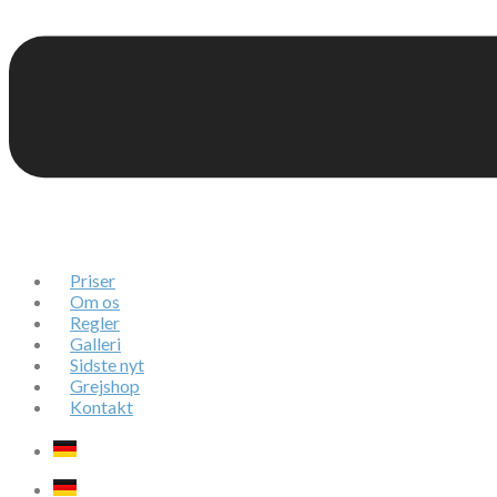
Priser
Om os
Regler
Galleri
Sidste nyt
Grejshop
Kontakt